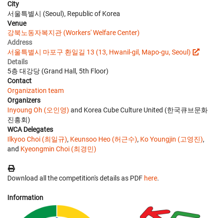
City
서울특별시 (Seoul), Republic of Korea
Venue
강북노동자복지관 (Workers' Welfare Center)
Address
서울특별시 마포구 환일길 13 (13, Hwanil-gil, Mapo-gu, Seoul)
Details
5층 대강당 (Grand Hall, 5th Floor)
Contact
Organization team
Organizers
Inyoung Oh (오인영)
and Korea Cube Culture United (한국큐브문화
진흥회)
WCA Delegates
Ilkyoo Choi (최일규)
,
Keunsoo Heo (허근수)
,
Ko Youngjin (고영진)
,
and
Kyeongmin Choi (최경민)
Download all the competition's details as PDF
here
.
Information