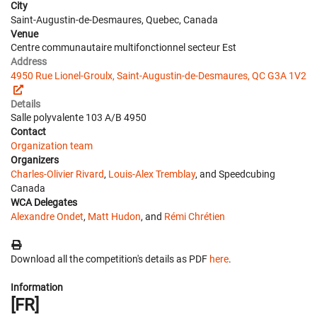
City
Saint-Augustin-de-Desmaures, Quebec, Canada
Venue
Centre communautaire multifonctionnel secteur Est
Address
4950 Rue Lionel-Groulx, Saint-Augustin-de-Desmaures, QC G3A 1V2
Details
Salle polyvalente 103 A/B 4950
Contact
Organization team
Organizers
Charles-Olivier Rivard
,
Louis-Alex Tremblay
, and Speedcubing
Canada
WCA Delegates
Alexandre Ondet
,
Matt Hudon
, and
Rémi Chrétien
Download all the competition's details as PDF
here
.
Information
[FR]