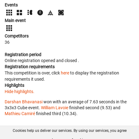
Events
Main event
Competitors
36
Registration period
Online registration opened
and closed
.
Registration requirements
This competition is over, click
here
to display the registration
requirements it used.
Highlights
Hide highlights.
Darshan Bhavanasi
won with an average of 7.63 seconds in the
3x3x3 Cube event.
William Lavoie
finished second (9.53) and
Mathieu Camiré
finished third (10.34).
Cookies help us deliver our services. By using our services, you agree
About us
FAQ
Contact
GitHub
Privacy