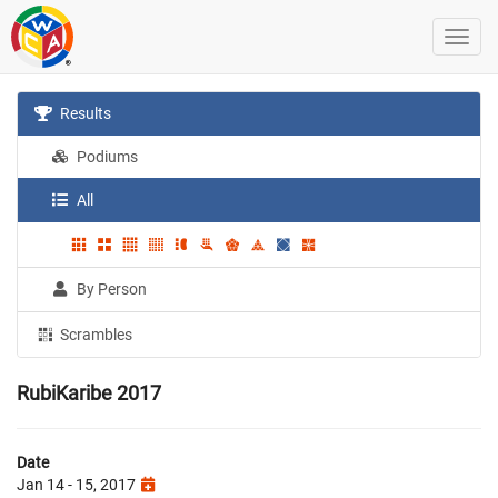
Results
Podiums
All
By Person
Scrambles
RubiKaribe 2017
Date
Jan 14 - 15, 2017