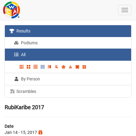
Results
Podiums
All
By Person
Scrambles
RubiKaribe 2017
Date
Jan 14 - 15, 2017