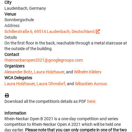
City
Laudenbach, Germany
Venue
Sonnbergschule
Address
Schillerstraße 6, 69514 Laudenbach, Deutschland
Details
On the first floor in the back, reachable through a metal staircase at
the outside of the building.
Contact
rheinneckaropen2021@googlegroups.com
Organizers
Alexander Botz
,
Laura Holzhauer
, and
Wilhelm Kilders
WCA Delegates
Laura Holzhauer
,
Laura Ohrndorf
, and
Sébastien Auroux
Download all the competition's details as PDF
here
.
Information
Rhein-Neckar Open B 2021 is a one-day competition and series
competition to Rhein-Neckar Open A 2021 which will be held one
day earlier.
Please note that you can only compete in one of the two