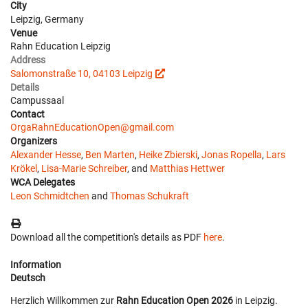
City
Leipzig, Germany
Venue
Rahn Education Leipzig
Address
Salomonstraße 10, 04103 Leipzig
Details
Campussaal
Contact
OrgaRahnEducationOpen@gmail.com
Organizers
Alexander Hesse
,
Ben Marten
,
Heike Zbierski
,
Jonas Ropella
,
Lars
Krökel
,
Lisa-Marie Schreiber
, and
Matthias Hettwer
WCA Delegates
Leon Schmidtchen
and
Thomas Schukraft
Download all the competition's details as PDF
here
.
Information
Deutsch
Herzlich Willkommen zur
Rahn Education Open 2026
in Leipzig.