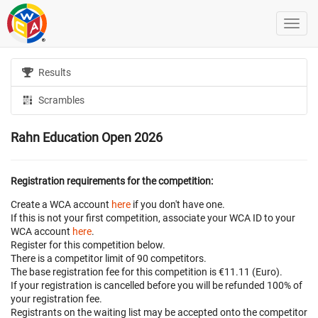
Results
Scrambles
Rahn Education Open 2026
Registration requirements for the competition:
Create a WCA account
here
if you don't have one.
If this is not your first competition, associate your WCA ID to your
WCA account
here
.
Register for this competition below.
There is a competitor limit of 90 competitors.
The base registration fee for this competition is €11.11 (Euro).
If your registration is cancelled before
you will be refunded 100% of
your registration fee.
Registrants on the waiting list may be accepted onto the competitor