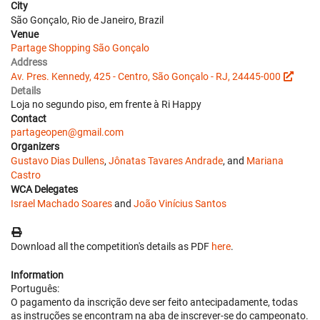
City
São Gonçalo, Rio de Janeiro, Brazil
Venue
Partage Shopping São Gonçalo
Address
Av. Pres. Kennedy, 425 - Centro, São Gonçalo - RJ, 24445-000
Details
Loja no segundo piso, em frente à Ri Happy
Contact
partageopen@gmail.com
Organizers
Gustavo Dias Dullens
,
Jônatas Tavares Andrade
, and
Mariana
Castro
WCA Delegates
Israel Machado Soares
and
João Vinícius Santos
Download all the competition's details as PDF
here
.
Information
Português:
O pagamento da inscrição deve ser feito antecipadamente, todas
as instruções se encontram na aba de inscrever-se do campeonato.