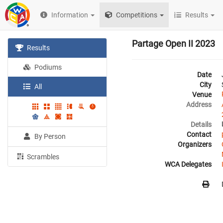
Information
Competitions
Results
Partage Open II 2023
Results
Podiums
Date
City
All
Venue
Address
Details
Contact
By Person
Organizers
Scrambles
WCA Delegates