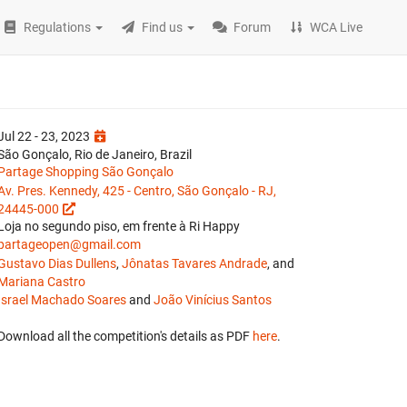
Regulations
Find us
Forum
WCA Live
Jul 22 - 23, 2023
São Gonçalo, Rio de Janeiro, Brazil
Partage Shopping São Gonçalo
Av. Pres. Kennedy, 425 - Centro, São Gonçalo - RJ,
24445-000
Loja no segundo piso, em frente à Ri Happy
partageopen@gmail.com
Gustavo Dias Dullens
,
Jônatas Tavares Andrade
, and
Mariana Castro
Israel Machado Soares
and
João Vinícius Santos
Download all the competition's details as PDF
here
.