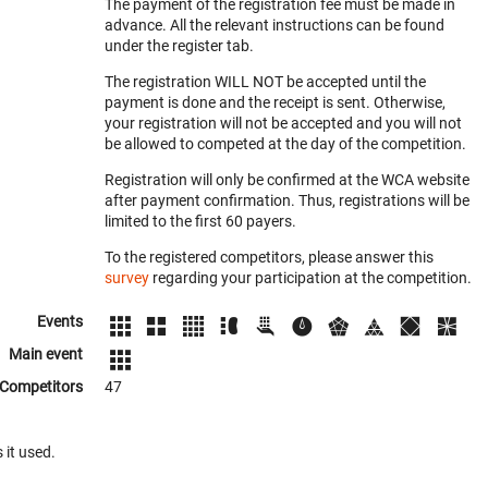
The payment of the registration fee must be made in
advance. All the relevant instructions can be found
under the register tab.
The registration WILL NOT be accepted until the
payment is done and the receipt is sent. Otherwise,
your registration will not be accepted and you will not
be allowed to competed at the day of the competition.
Registration will only be confirmed at the WCA website
after payment confirmation. Thus, registrations will be
limited to the first 60 payers.
To the registered competitors, please answer this
survey
regarding your participation at the competition.
Events
Main event
Competitors
47
 it used.