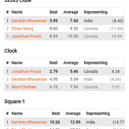
3x3x3 Cube
#
Name
Best
Average
Representing
1
Darshan Bhavanasi
5.99
7.60
India
8.42
2
Ethan Wang
8.60
9.52
Canada
11.84
3
Jonathan Proulx
8.54
10.30
Canada
10.84
Clock
#
Name
Best
Average
Representing
1
Jonathan Proulx
2.79
5.46
Canada
4.34
D
2
Darshan Bhavanasi
4.36
5.54
India
4.36
5
3
Rémi Chrétien
6.73
7.93
Canada
7.87
9
Square-1
#
Name
Best
Average
Representing
1
Darshan Bhavanasi
10.26
12.90
India
14.77