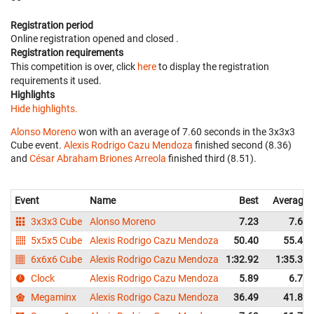
Registration period
Online registration opened
and closed
.
Registration requirements
This competition is over, click
here
to display the registration
requirements it used.
Highlights
Hide highlights.
Alonso Moreno
won with an average of 7.60 seconds in the 3x3x3
Cube event.
Alexis Rodrigo Cazu Mendoza
finished second (8.36)
and
César Abraham Briones Arreola
finished third (8.51).
Event
Name
Best
Average
3x3x3 Cube
Alonso Moreno
7.23
7.60
5x5x5 Cube
Alexis Rodrigo Cazu Mendoza
50.40
55.43
6x6x6 Cube
Alexis Rodrigo Cazu Mendoza
1:32.92
1:35.35
Clock
Alexis Rodrigo Cazu Mendoza
5.89
6.71
Megaminx
Alexis Rodrigo Cazu Mendoza
36.49
41.87