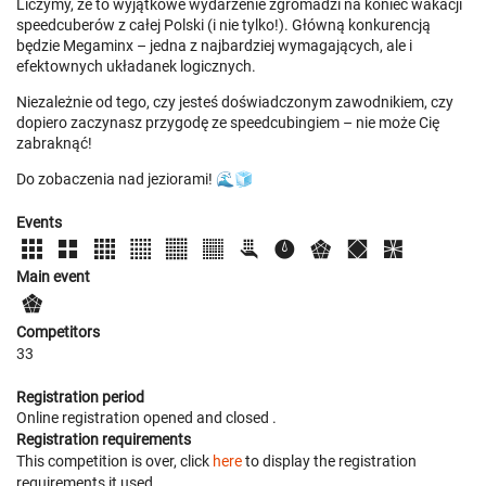
Liczymy, że to wyjątkowe wydarzenie zgromadzi na koniec wakacji
speedcuberów z całej Polski (i nie tylko!). Główną konkurencją
będzie Megaminx – jedna z najbardziej wymagających, ale i
efektownych układanek logicznych.
Niezależnie od tego, czy jesteś doświadczonym zawodnikiem, czy
dopiero zaczynasz przygodę ze speedcubingiem – nie może Cię
zabraknąć!
Do zobaczenia nad jeziorami! 🌊🧊
Events
Main event
Competitors
33
Registration period
Online registration opened
and closed
.
Registration requirements
This competition is over, click
here
to display the registration
requirements it used.