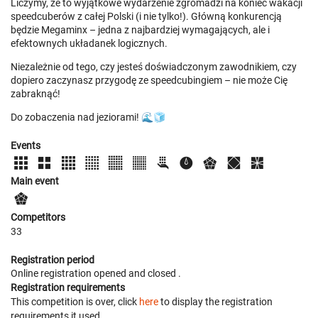
Liczymy, że to wyjątkowe wydarzenie zgromadzi na koniec wakacji
speedcuberów z całej Polski (i nie tylko!). Główną konkurencją
będzie Megaminx – jedna z najbardziej wymagających, ale i
efektownych układanek logicznych.
Niezależnie od tego, czy jesteś doświadczonym zawodnikiem, czy
dopiero zaczynasz przygodę ze speedcubingiem – nie może Cię
zabraknąć!
Do zobaczenia nad jeziorami! 🌊🧊
Events
Main event
Competitors
33
Registration period
Online registration opened
and closed
.
Registration requirements
This competition is over, click
here
to display the registration
requirements it used.