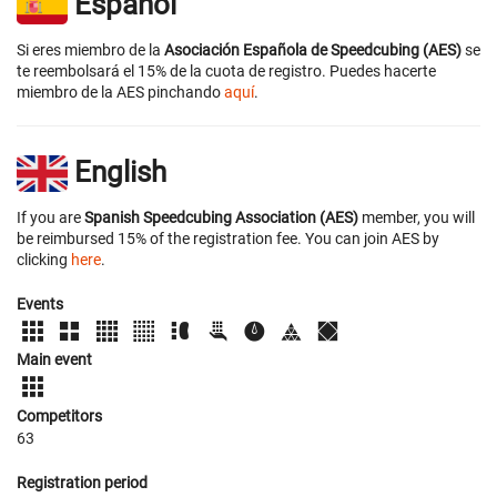
Español
Si eres miembro de la
Asociación Española de Speedcubing (AES)
se
te reembolsará el 15% de la cuota de registro. Puedes hacerte
miembro de la AES pinchando
aquí
.
English
If you are
Spanish Speedcubing Association (AES)
member, you will
be reimbursed 15% of the registration fee. You can join AES by
clicking
here
.
Events
Main event
Competitors
63
Registration period