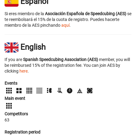
Español
Si eres miembro de la
Asociación Española de Speedcubing (AES)
se
te reembolsará el 15% de la cuota de registro. Puedes hacerte
miembro de la AES pinchando
aquí
.
English
If you are
Spanish Speedcubing Association (AES)
member, you will
be reimbursed 15% of the registration fee. You can join AES by
clicking
here
.
Events
Main event
Competitors
63
Registration period