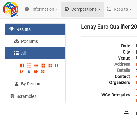
Information
Competitions
Results
Lonay Euro Qualifier 2
Results
Podiums
Date
City
All
Venue
Address
Details
Contact
Organizers
By Person
WCA Delegates
Scrambles