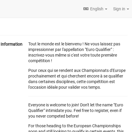
English
Sign in
Tout le monde est le bienvenu ! Ne vous laissez pas
Information
impressionner par l'appellation "Euro Qualifier" :
inscrivez-vous même si c'est votre toute première
compétition !
Pour ceux qui se rendent aux Championnats d'Europe
prochainement et qui cherchent encore à se qualifier
dans certaines disciplines, cette compétition est
l'occasion idéale pour valider vos temps.
Everyone is welcome to join! Don't let the name "Euro
Qualifier" intimidate you. Feel free to register, even if
you never competed before!
For those heading to the European Championships
soon and still looking to qualify in certain events, this