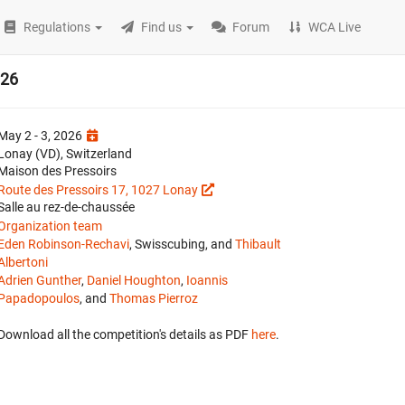
Regulations
Find us
Forum
WCA Live
026
May 2 - 3, 2026
Lonay (VD), Switzerland
Maison des Pressoirs
Route des Pressoirs 17, 1027 Lonay
Salle au rez-de-chaussée
Organization team
Eden Robinson-Rechavi
, Swisscubing, and
Thibault
Albertoni
Adrien Gunther
,
Daniel Houghton
,
Ioannis
Papadopoulos
, and
Thomas Pierroz
Download all the competition's details as PDF
here
.