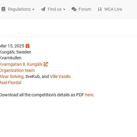
Regulations
Find us
Forum
WCA Live
Mar 15, 2025
Kungälv, Sweden
Kvarnkullen
Kvarngatan 8, Kungälv
Organization team
Alvar Solving
, SveKub, and
Ville Vasilis
Axel Flordal
Download all the competition's details as PDF
here
.