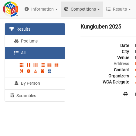
Information
Competitions
Results
Kungkuben 2025
Results
Podiums
Date
City
All
Venue
Address
Contact
Organizers
WCA Delegate
By Person
Scrambles