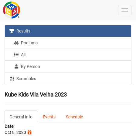
Results
Podiums
All
By Person
Scrambles
Kube Kids Vila Velha 2023
General Info
Events
Schedule
Date
Oct 8, 2023