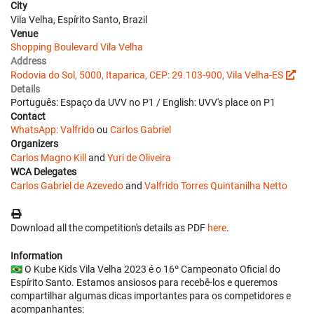
City
Vila Velha, Espírito Santo, Brazil
Venue
Shopping Boulevard Vila Velha
Address
Rodovia do Sol, 5000, Itaparica, CEP: 29.103-900, Vila Velha-ES
Details
Português: Espaço da UVV no P1 / English: UVV's place on P1
Contact
WhatsApp: Valfrido
ou
Carlos Gabriel
Organizers
Carlos Magno Kill
and
Yuri de Oliveira
WCA Delegates
Carlos Gabriel de Azevedo
and
Valfrido Torres Quintanilha Netto
Download all the competition's details as PDF
here
.
Information
🇧🇷 O Kube Kids Vila Velha 2023 é o 16º Campeonato Oficial do
Espírito Santo. Estamos ansiosos para recebê-los e queremos
compartilhar algumas dicas importantes para os competidores e
acompanhantes: