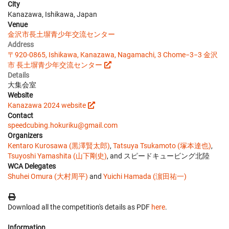
City
Kanazawa, Ishikawa, Japan
Venue
金沢市長土塀青少年交流センター
Address
〒920-0865, Ishikawa, Kanazawa, Nagamachi, 3 Chome−3−3 金沢
市 長土塀青少年交流センター
Details
大集会室
Website
Kanazawa 2024 website
Contact
speedcubing.hokuriku@gmail.com
Organizers
Kentaro Kurosawa (黒澤賢太郎)
,
Tatsuya Tsukamoto (塚本達也)
,
Tsuyoshi Yamashita (山下剛史)
, and スピードキュービング北陸
WCA Delegates
Shuhei Omura (大村周平)
and
Yuichi Hamada (濵田祐一)
Download all the competition's details as PDF
here
.
Information