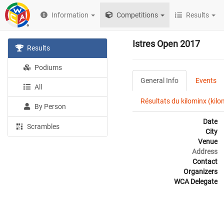
Information
Competitions
Results
Istres Open 2017
Results
Podiums
General Info
Events
All
Résultats du kilominx (kilo
By Person
Date
Scrambles
City
Venue
Address
Contact
Organizers
WCA Delegate