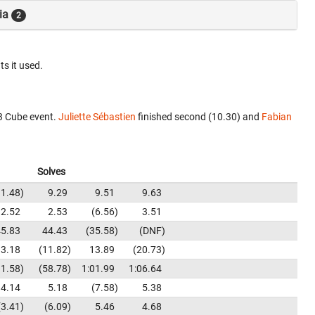
ia
2
ts it used.
3 Cube event.
Juliette Sébastien
finished second (10.30) and
Fabian
Solves
11.48
9.29
9.51
9.63
2.52
2.53
6.56
3.51
45.83
44.43
35.58
DNF
13.18
11.82
13.89
20.73
11.58
58.78
1:01.99
1:06.64
4.14
5.18
7.58
5.38
3.41
6.09
5.46
4.68