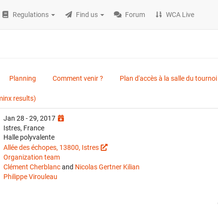
Regulations
Find us
Forum
WCA Live
Planning
Comment venir ?
Plan d'accès à la salle du tournoi
minx results)
Jan 28 - 29, 2017
Istres, France
Halle polyvalente
Allée des échopes, 13800, Istres
Organization team
Clément Cherblanc
and
Nicolas Gertner Kilian
Philippe Virouleau