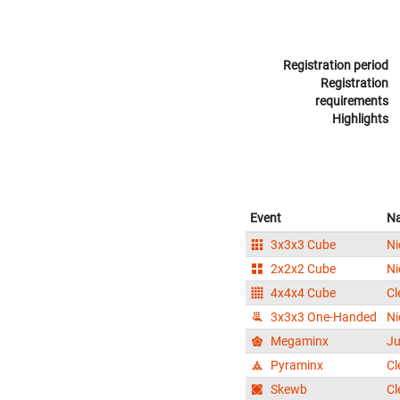
Registration period
Registration
requirements
Highlights
Event
N
3x3x3 Cube
Ni
2x2x2 Cube
Ni
4x4x4 Cube
Cl
3x3x3 One-Handed
Ni
Megaminx
Ju
Pyraminx
Cl
Skewb
Cl