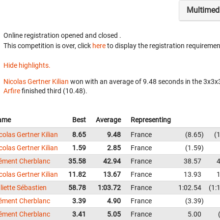
Multimed
Online registration opened
and closed
.
This competition is over, click
here
to display the registration requiremen
Hide highlights.
Nicolas Gertner Kilian
won with an average of 9.48 seconds in the 3x3x
Arfire
finished third (10.48).
ame
Best
Average
Representing
colas Gertner Kilian
8.65
9.48
France
8.65
colas Gertner Kilian
1.59
2.85
France
1.59
ément Cherblanc
35.58
42.94
France
38.57
colas Gertner Kilian
11.82
13.67
France
13.93
liette Sébastien
58.78
1:03.72
France
1:02.54
1:
ément Cherblanc
3.39
4.90
France
3.39
ément Cherblanc
3.41
5.05
France
5.00