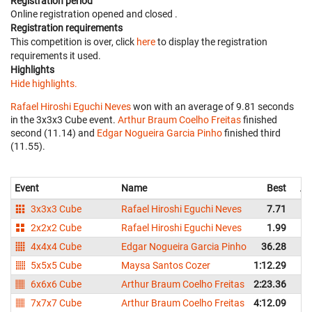
Registration period
Online registration opened
and closed
.
Registration requirements
This competition is over, click
here
to display the registration
requirements it used.
Highlights
Hide highlights.
Rafael Hiroshi Eguchi Neves
won with an average of 9.81 seconds
in the 3x3x3 Cube event.
Arthur Braum Coelho Freitas
finished
second (11.14) and
Edgar Nogueira Garcia Pinho
finished third
(11.55).
Event
Name
Best
Av
3x3x3 Cube
Rafael Hiroshi Eguchi Neves
7.71
2x2x2 Cube
Rafael Hiroshi Eguchi Neves
1.99
4x4x4 Cube
Edgar Nogueira Garcia Pinho
36.28
5x5x5 Cube
Maysa Santos Cozer
1:12.29
1
6x6x6 Cube
Arthur Braum Coelho Freitas
2:23.36
2
7x7x7 Cube
Arthur Braum Coelho Freitas
4:12.09
4