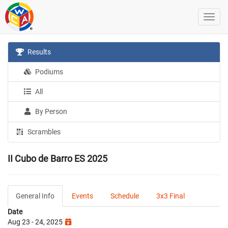
Results
Podiums
All
By Person
Scrambles
II Cubo de Barro ES 2025
General Info
Events
Schedule
3x3 Final
Date
Aug 23 - 24, 2025