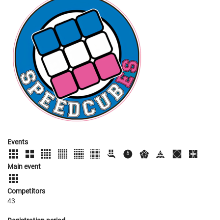
Events
Main event
Competitors
43