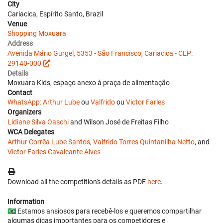
City
Cariacica, Espírito Santo, Brazil
Venue
Shopping Moxuara
Address
Avenida Mário Gurgel, 5353 - São Francisco, Cariacica - CEP:
29140-000
Details
Moxuara Kids, espaço anexo à praça de alimentação
Contact
WhatsApp: Arthur Lube
ou
Valfrido
ou
Victor Farles
Organizers
Lidiane Silva Oaschi
and Wilson José de Freitas Filho
WCA Delegates
Arthur Corrêa Lube Santos
,
Valfrido Torres Quintanilha Netto
, and
Victor Farles Cavalcante Alves
Download all the competition's details as PDF
here
.
Information
🇧🇷 Estamos ansiosos para recebê-los e queremos compartilhar
algumas dicas importantes para os competidores e