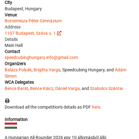
City
Budapest, Hungary
Venue
Bornemisza Péter Gimnázium
Address
1107 Budapest, Száva u. 1
Details
Main Hall
Contact
speedcubinghungary.info@gmail.com
Organizers
Balázs Polyák
,
Brigitta Varga
, Speedcubing Hungary, and
Ádám
Simon
WCA Delegates
Bence Barát
,
Bence Kiácz
,
Dániel Varga
, and
Szabolcs Szántai
Download all the competition's details as PDF
here
.
Information
A Hungarian All-Rounder 2026 egy 10 állomásból álló