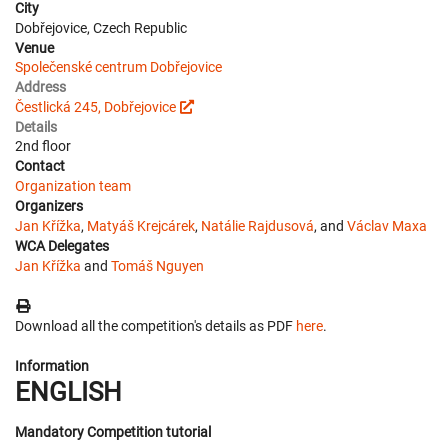
City
Dobřejovice, Czech Republic
Venue
Společenské centrum Dobřejovice
Address
Čestlická 245, Dobřejovice
Details
2nd floor
Contact
Organization team
Organizers
Jan Křížka
,
Matyáš Krejcárek
,
Natálie Rajdusová
, and
Václav Maxa
WCA Delegates
Jan Křížka
and
Tomáš Nguyen
Download all the competition's details as PDF
here
.
Information
ENGLISH
Mandatory Competition tutorial