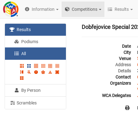
Information
Competitions
Results
Dobřejovice Special 2
Results
Podiums
Date
City
All
Venue
Address
Details
Contact
Organizers
By Person
WCA Delegates
Scrambles