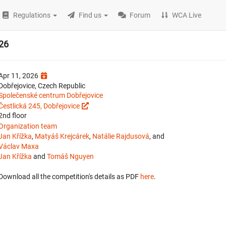
Regulations
Find us
Forum
WCA Live
026
Apr 11, 2026
Dobřejovice, Czech Republic
Společenské centrum Dobřejovice
Čestlická 245, Dobřejovice
2nd floor
Organization team
Jan Křížka
,
Matyáš Krejcárek
,
Natálie Rajdusová
, and
Václav Maxa
Jan Křížka
and
Tomáš Nguyen
Download all the competition's details as PDF
here
.