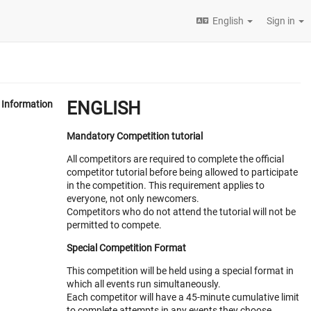
English
Sign in
ENGLISH
Information
Mandatory Competition tutorial
All competitors are required to complete the official
competitor tutorial before being allowed to participate
in the competition. This requirement applies to
everyone, not only newcomers.
Competitors who do not attend the tutorial will not be
permitted to compete.
Special Competition Format
This competition will be held using a special format in
which all events run simultaneously.
Each competitor will have a 45-minute cumulative limit
to complete attempts in any events they choose.