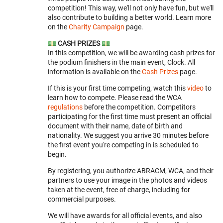
competition! This way, we'll not only have fun, but we'll
also contribute to building a better world. Learn more
on the
Charity Campaign
page.
💵
CASH PRIZES
💵
In this competition, we will be awarding cash prizes for
the podium finishers in the main event, Clock. All
information is available on the
Cash Prizes
page.
If this is your first time competing, watch this
video
to
learn how to compete. Please read the WCA
regulations
before the competition. Competitors
participating for the first time must present an official
document with their name, date of birth and
nationality. We suggest you arrive 30 minutes before
the first event you're competing in is scheduled to
begin.
By registering, you authorize ABRACM, WCA, and their
partners to use your image in the photos and videos
taken at the event, free of charge, including for
commercial purposes.
We will have awards for all official events, and also