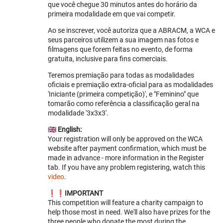
que você chegue 30 minutos antes do horário da
primeira modalidade em que vai competir.
Ao se inscrever, você autoriza que a ABRACM, a WCA e
seus parceiros utilizem a sua imagem nas fotos e
filmagens que forem feitas no evento, de forma
gratuita, inclusive para fins comerciais.
Teremos premiação para todas as modalidades
oficiais e premiação extra-oficial para as modalidades
'Iniciante (primeira competição)', e "Feminino" que
tomarão como referência a classificação geral na
modalidade '3x3x3'.
🇬🇧
English:
Your registration will only be approved on the WCA
website after payment confirmation, which must be
made in advance - more information in the Register
tab. If you have any problem registering, watch this
video
.
❗️❗️
IMPORTANT
This competition will feature a charity campaign to
help those most in need. We'll also have prizes for the
three people who donate the most during the