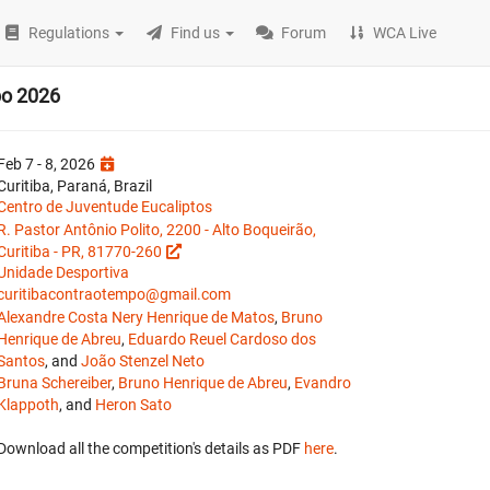
Regulations
Find us
Forum
WCA Live
po 2026
Feb 7 - 8, 2026
Curitiba, Paraná, Brazil
Centro de Juventude Eucaliptos
R. Pastor Antônio Polito, 2200 - Alto Boqueirão,
Curitiba - PR, 81770-260
Unidade Desportiva
curitibacontraotempo@gmail.com
Alexandre Costa Nery Henrique de Matos
,
Bruno
Henrique de Abreu
,
Eduardo Reuel Cardoso dos
Santos
, and
João Stenzel Neto
Bruna Schereiber
,
Bruno Henrique de Abreu
,
Evandro
Klappoth
, and
Heron Sato
Download all the competition's details as PDF
here
.