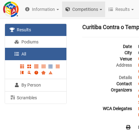
Information
Competitions
Results
Curitiba Contra o Tem
Results
Podiums
Date
City
All
Venue
Address
Details
Contact
By Person
Organizers
Scrambles
WCA Delegates