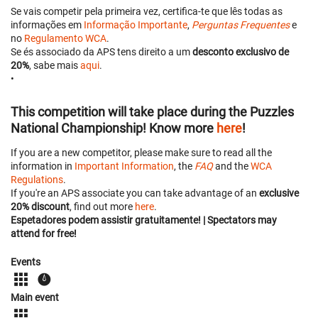
Se vais competir pela primeira vez, certifica-te que lês todas as
informações em
Informação Importante
,
Perguntas Frequentes
e
no
Regulamento WCA
.
Se és associado da APS tens direito a um
desconto exclusivo de
20%
, sabe mais
aqui
.
•
This competition will take place during the Puzzles
National Championship! Know more
here
!
If you are a new competitor, please make sure to read all the
information in
Important Information
, the
FAQ
and the
WCA
Regulations
.
If you're an APS associate you can take advantage of an
exclusive
20% discount
, find out more
here
.
Espetadores podem assistir gratuitamente! | Spectators may
attend for free!
Events
Main event