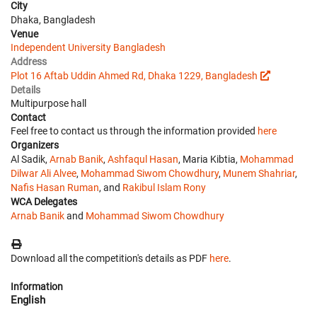
City
Dhaka, Bangladesh
Venue
Independent University Bangladesh
Address
Plot 16 Aftab Uddin Ahmed Rd, Dhaka 1229, Bangladesh
Details
Multipurpose hall
Contact
Feel free to contact us through the information provided
here
Organizers
Al Sadik,
Arnab Banik
,
Ashfaqul Hasan
, Maria Kibtia,
Mohammad
Dilwar Ali Alvee
,
Mohammad Siwom Chowdhury
,
Munem Shahriar
,
Nafis Hasan Ruman
, and
Rakibul Islam Rony
WCA Delegates
Arnab Banik
and
Mohammad Siwom Chowdhury
Download all the competition's details as PDF
here
.
Information
English