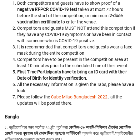
Both competitors and guests have to show proof of a
negative RT-PCR COVID-19 test
taken at most 72 hours
before the start of the competition, or minimum
2-dose
vaccination certificate
to enter the venue.
Competitors and guests MUST NOT attend this competition if
they have any COVID-19 symptoms or have been in contact
with someone who is COVID-19 positive.
It is recommended that competitors and guests wear a face
mask during the entire competition.
Competitors have to be present in the competition area at
least 10 minutes prior to the scheduled time of their event.
First Time Participants have to bring an ID card with their
Date of Birth for identity verification.
All the necessary information is given the Tabs, please have a
look.
Please follow the
Cube Milao Bangladesh 2022
, all the
updates will be posted there.
Bangla
১. প্রতিযোগিতা শুরুর সর্বোচ্চ ৭২ ঘন্টা পূর্বে করা
কোভিড-১৯ আরটি-পিসিআর টেস্টের নেগেটিভ
রেজাল্ট
অথবা
ন্যূনতম দুই ডোজ টিকা গ্রহণের সার্টিফিকেট
প্রদর্শন করে প্রতিযোগী/প্রতিযোগীর
অভিভাবককে ভেন্যুতে প্রবেশ করতে হবে।