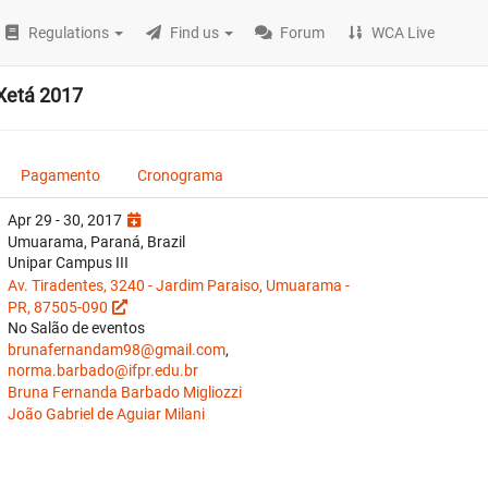
Regulations
Find us
Forum
WCA Live
Xetá 2017
Pagamento
Cronograma
Apr 29 - 30, 2017
Umuarama, Paraná, Brazil
Unipar Campus III
Av. Tiradentes, 3240 - Jardim Paraiso, Umuarama -
PR, 87505-090
No Salão de eventos
brunafernandam98@gmail.com
,
norma.barbado@ifpr.edu.br
Bruna Fernanda Barbado Migliozzi
João Gabriel de Aguiar Milani