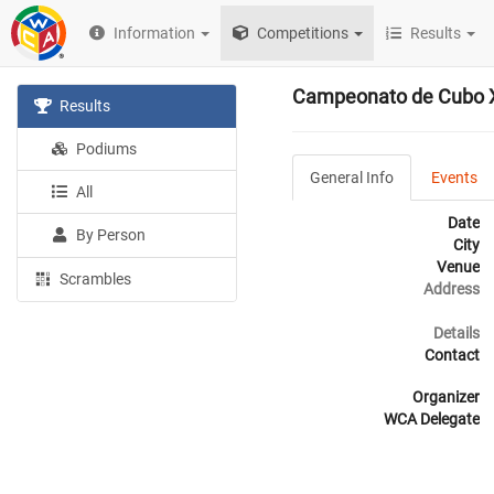
Information
Competitions
Results
Campeonato de Cubo 
Results
Podiums
General Info
Events
All
Date
By Person
City
Venue
Scrambles
Address
Details
Contact
Organizer
WCA Delegate