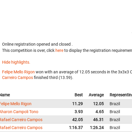
Online registration opened
and closed
.
This competition is over, click
here
to display the registration requiremen
Hide highlights.
Felipe Mello Rigon
won with an average of 12.05 seconds in the 3x3x3 
Carreiro Campos
finished third (13.59).
Name
Best
Average
Representin
Felipe Mello Rigon
11.29
12.05
Brazil
Aharon Campoli Tono
3.93
4.65
Brazil
Rafael Carreiro Campos
42.05
46.31
Brazil
Rafael Carreiro Campos
1:16.37
1:26.24
Brazil