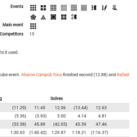
Events
Main event
Competitors
15
ts it used.
Cube event.
Aharon Campoli Tono
finished second (12.88) and
Rafael
g
Solves
11.29
11.45
12.06
13.44
12.63
5.36
3.93
5.00
4.14
4.81
53.58
45.89
42.05
45.59
47.46
1:30.63
1:40.42
1:29.87
1:18.21
1:16.37