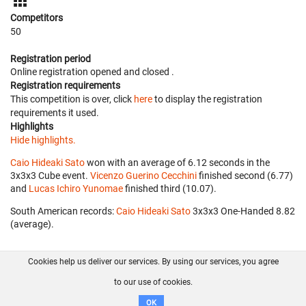
Competitors
50
Registration period
Online registration opened
and closed
.
Registration requirements
This competition is over, click
here
to display the registration
requirements it used.
Highlights
Hide highlights.
Caio Hideaki Sato
won with an average of 6.12 seconds in the
3x3x3 Cube event.
Vicenzo Guerino Cecchini
finished second (6.77)
and
Lucas Ichiro Yunomae
finished third (10.07).
South American records:
Caio Hideaki Sato
‎ 3x3x3 One-Handed 8.82
(average).
Cookies help us deliver our services. By using our services, you agree
About us
FAQ
Contact
GitHub
Privacy
to our use of cookies.
Disclaimer
OK