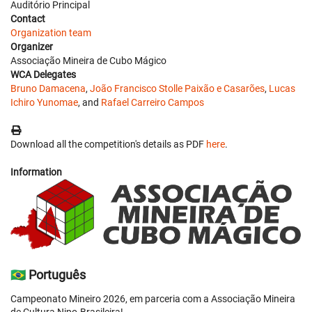
Auditório Principal
Contact
Organization team
Organizer
Associação Mineira de Cubo Mágico
WCA Delegates
Bruno Damacena
,
João Francisco Stolle Paixão e Casarões
,
Lucas
Ichiro Yunomae
, and
Rafael Carreiro Campos
Download all the competition's details as PDF
here
.
Information
🇧🇷 Português
Campeonato Mineiro 2026, em parceria com a Associação Mineira