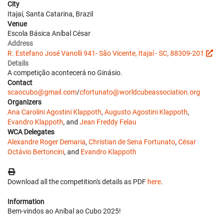
City
Itajaí, Santa Catarina, Brazil
Venue
Escola Básica Aníbal César
Address
R. Estefano José Vanolli 941- São Vicente, Itajaí - SC, 88309-201
Details
A competição acontecerá no Ginásio.
Contact
scaocubo@gmail.com
/
cfortunato@worldcubeassociation.org
Organizers
Ana Carolini Agostini Klappoth
,
Augusto Agostini Klappoth
,
Evandro Klappoth
, and
Jean Freddy Felau
WCA Delegates
Alexandre Roger Demaria
,
Christian de Sena Fortunato
,
César
Octávio Bertoncini
, and
Evandro Klappoth
Download all the competition's details as PDF
here
.
Information
Bem-vindos ao Aníbal ao Cubo 2025!