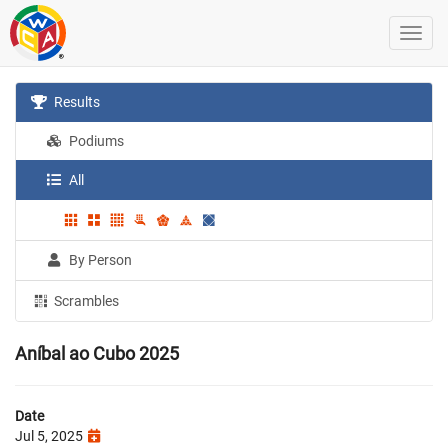
Results
Podiums
All
By Person
Scrambles
Aníbal ao Cubo 2025
Date
Jul 5, 2025