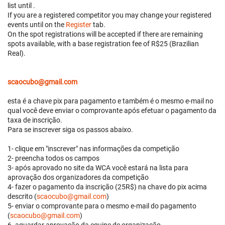
list until
.
If you are a registered competitor you may change your registered
events until
on the
Register
tab.
On the spot registrations will be accepted if there are remaining
spots available, with a base registration fee of R$25 (Brazilian
Real).
scaocubo@gmail.com
esta é a chave pix para pagamento e também é o mesmo e-mail no
qual você deve enviar o comprovante após efetuar o pagamento da
taxa de inscrição.
Para se inscrever siga os passos abaixo.
1- clique em "inscrever" nas informações da competição
2- preencha todos os campos
3- após aprovado no site da WCA você estará na lista para
aprovação dos organizadores da competição
4- fazer o pagamento da inscrição (25R$) na chave do pix acima
descrito (
scaocubo@gmail.com
)
5- enviar o comprovante para o mesmo e-mail do pagamento
(
scaocubo@gmail.com
)