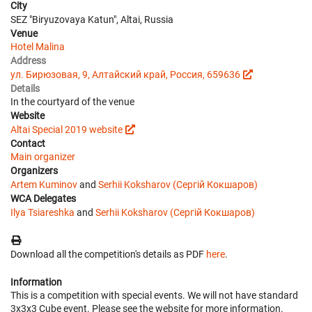
City
SEZ "Biryuzovaya Katun", Altai, Russia
Venue
Hotel Malina
Address
ул. Бирюзовая, 9, Алтайский край, Россия, 659636
Details
In the courtyard of the venue
Website
Altai Special 2019 website
Contact
Main organizer
Organizers
Artem Kuminov
and
Serhii Koksharov (Сергій Кокшаров)
WCA Delegates
Ilya Tsiareshka
and
Serhii Koksharov (Сергій Кокшаров)
Download all the competition's details as PDF
here
.
Information
This is a competition with special events. We will not have standard
3x3x3 Cube event. Please see the website for more information.