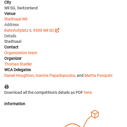
City
Wil SG, Switzerland
Venue
Stadtsaal Wil
Address
Bahnhofplatz 6, 9500 Wil SG
Details
Stadtsaal
Contact
Organization team
Organizer
Thomas Stadler
WCA Delegates
Daniel Houghton
,
Ioannis Papadopoulos
, and
Mattia Pasquini
Download all the competition's details as PDF
here
.
Information