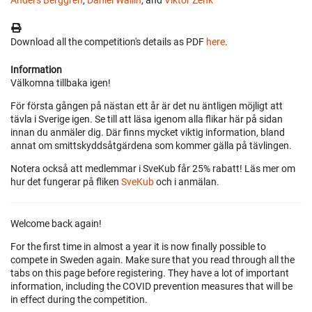
Anders Berggren
,
Daniel Wallin
, and
Viktor Zenk
Download all the competition's details as PDF
here
.
Information
Välkomna tillbaka igen!
För första gången på nästan ett år är det nu äntligen möjligt att
tävla i Sverige igen. Se till att läsa igenom alla flikar här på sidan
innan du anmäler dig. Där finns mycket viktig information, bland
annat om smittskyddsåtgärdena som kommer gälla på tävlingen.
Notera också att medlemmar i SveKub får 25% rabatt! Läs mer om
hur det fungerar på fliken
SveKub
och i anmälan.
Welcome back again!
For the first time in almost a year it is now finally possible to
compete in Sweden again. Make sure that you read through all the
tabs on this page before registering. They have a lot of important
information, including the COVID prevention measures that will be
in effect during the competition.