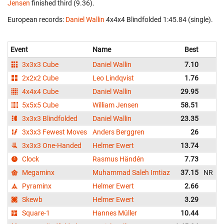
Jensen
finished third (9.36).
European records:
Daniel Wallin
‎ 4x4x4 Blindfolded 1:45.84 (single).
Event
Name
Best
A
3x3x3 Cube
Daniel Wallin
7.10
2x2x2 Cube
Leo Lindqvist
1.76
4x4x4 Cube
Daniel Wallin
29.95
5x5x5 Cube
William Jensen
58.51
3x3x3 Blindfolded
Daniel Wallin
23.35
3x3x3 Fewest Moves
Anders Berggren
26
3x3x3 One-Handed
Helmer Ewert
13.74
Clock
Rasmus Händén
7.73
Megaminx
Muhammad Saleh Imtiaz
37.15
NR
Pyraminx
Helmer Ewert
2.66
Skewb
Helmer Ewert
3.29
Square-1
Hannes Müller
10.44