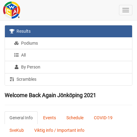
Results
Podiums
All
By Person
Scrambles
Welcome Back Again Jönköping 2021
General Info
Events
Schedule
COVID-19
SveKub
Viktig info / Important info