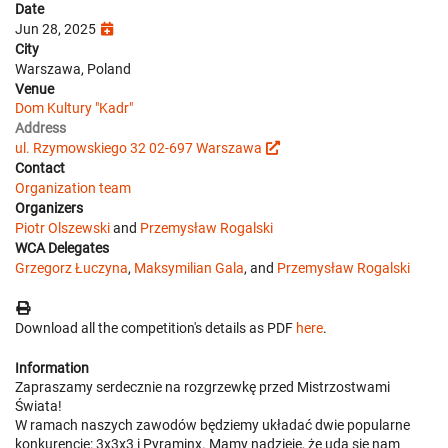
Date
Jun 28, 2025
City
Warszawa, Poland
Venue
Dom Kultury "Kadr"
Address
ul. Rzymowskiego 32 02-697 Warszawa
Contact
Organization team
Organizers
Piotr Olszewski
and
Przemysław Rogalski
WCA Delegates
Grzegorz Łuczyna
,
Maksymilian Gala
, and
Przemysław Rogalski
Download all the competition's details as PDF
here
.
Information
Zapraszamy serdecznie na rozgrzewkę przed Mistrzostwami
Świata!
W ramach naszych zawodów będziemy układać dwie popularne
konkurencje: 3x3x3 i Pyraminx. Mamy nadzieję, że uda się nam