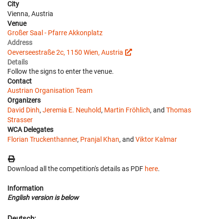
City
Vienna, Austria
Venue
Großer Saal - Pfarre Akkonplatz
Address
Oeverseestraße 2c, 1150 Wien, Austria
Details
Follow the signs to enter the venue.
Contact
Austrian Organisation Team
Organizers
David Dinh
,
Jeremia E. Neuhold
,
Martin Fröhlich
, and
Thomas
Strasser
WCA Delegates
Florian Truckenthanner
,
Pranjal Khan
, and
Viktor Kalmar
Download all the competition's details as PDF
here
.
Information
English version is below
Deutsch: