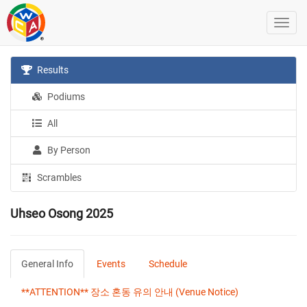
Results
Podiums
All
By Person
Scrambles
Uhseo Osong 2025
General Info
Events
Schedule
**ATTENTION** 장소 혼동 유의 안내 (Venue Notice)