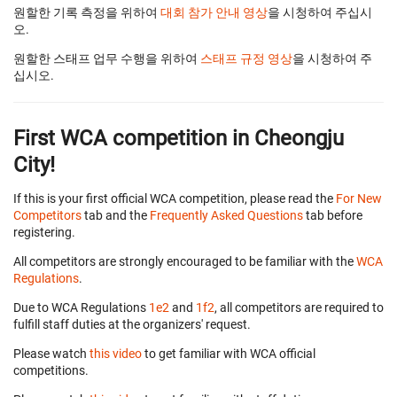
원할한 기록 측정을 위하여
대회 참가 안내 영상
을 시청하여 주십시
오.
원할한 스태프 업무 수행을 위하여
스태프 규정 영상
을 시청하여 주
십시오.
First WCA competition in Cheongju
City!
If this is your first official WCA competition, please read the
For New
Competitors
tab and the
Frequently Asked Questions
tab before
registering.
All competitors are strongly encouraged to be familiar with the
WCA
Regulations
.
Due to WCA Regulations
1e2
and
1f2
, all competitors are required to
fulfill staff duties at the organizers' request.
Please watch
this video
to get familiar with WCA official
competitions.