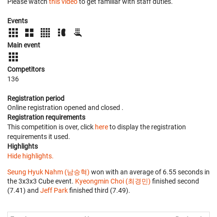
Please watch
this video
to get familiar with staff duties.
Events
Main event
Competitors
136
Registration period
Online registration opened
and closed
.
Registration requirements
This competition is over, click
here
to display the registration
requirements it used.
Highlights
Hide highlights.
Seung Hyuk Nahm (남승혁)
won with an average of 6.55 seconds in
the 3x3x3 Cube event.
Kyeongmin Choi (최경민)
finished second
(7.41) and
Jeff Park
finished third (7.49).