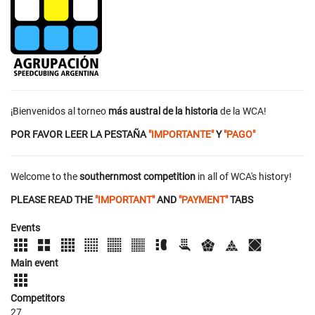
¡Bienvenidos al torneo
más austral de la historia
de la WCA!
POR FAVOR LEER LA PESTAÑA
"IMPORTANTE"
Y
"PAGO"
Welcome to the
southernmost competition
in all of WCA's history!
PLEASE READ THE
"IMPORTANT"
AND
"PAYMENT"
TABS
Events
Main event
Competitors
27