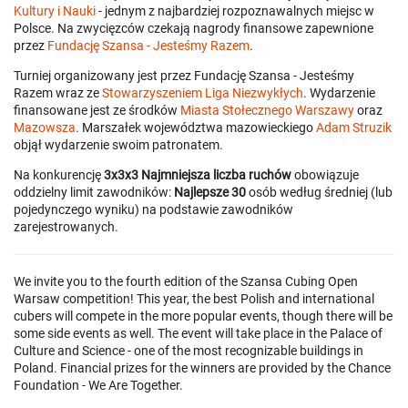
Kultury i Nauki
- jednym z najbardziej rozpoznawalnych miejsc w
Polsce. Na zwycięzców czekają nagrody finansowe zapewnione
przez
Fundację Szansa - Jesteśmy Razem
.
Turniej organizowany jest przez Fundację Szansa - Jesteśmy
Razem wraz ze
Stowarzyszeniem Liga Niezwykłych
. Wydarzenie
finansowane jest ze środków
Miasta Stołecznego Warszawy
oraz
Mazowsza
. Marszałek województwa mazowieckiego
Adam Struzik
objął wydarzenie swoim patronatem.
Na konkurencję
3x3x3 Najmniejsza liczba ruchów
obowiązuje
oddzielny limit zawodników:
Najlepsze 30
osób według średniej (lub
pojedynczego wyniku) na podstawie zawodników
zarejestrowanych.
We invite you to the fourth edition of the Szansa Cubing Open
Warsaw competition! This year, the best Polish and international
cubers will compete in the more popular events, though there will be
some side events as well. The event will take place in the Palace of
Culture and Science - one of the most recognizable buildings in
Poland. Financial prizes for the winners are provided by the Chance
Foundation - We Are Together.