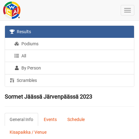
Results
Podiums
All
By Person
Scrambles
Sormet Jäässä Järvenpäässä 2023
General Info
Events
Schedule
Kisapaikka / Venue