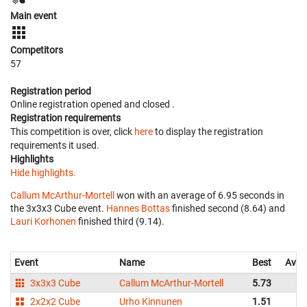
Main event
Competitors
57
Registration period
Online registration opened
and closed
.
Registration requirements
This competition is over, click
here
to display the registration
requirements it used.
Highlights
Hide highlights.
Callum McArthur-Mortell
won with an average of 6.95 seconds in
the 3x3x3 Cube event.
Hannes Bottas
finished second (8.64) and
Lauri Korhonen
finished third (9.14).
Event
Name
Best
Aver
3x3x3 Cube
Callum McArthur-Mortell
5.73
6
2x2x2 Cube
Urho Kinnunen
1.51
2