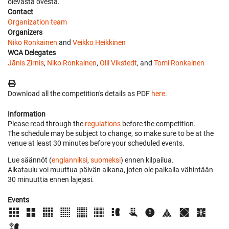
olevasta ovesta.
Contact
Organization team
Organizers
Niko Ronkainen
and
Veikko Heikkinen
WCA Delegates
Jānis Zirnis
,
Niko Ronkainen
,
Olli Vikstedt
, and
Tomi Ronkainen
Download all the competition's details as PDF
here
.
Information
Please read through the
regulations
before the competition.
The schedule may be subject to change, so make sure to be at the
venue at least 30 minutes before your scheduled events.
Lue säännöt (
englanniksi
,
suomeksi
) ennen kilpailua.
Aikataulu voi muuttua päivän aikana, joten ole paikalla vähintään
30 minuuttia ennen lajejasi.
Events