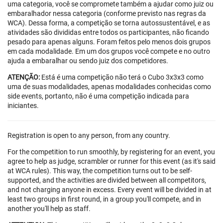
uma categoria, você se compromete também a ajudar como juiz ou
embaralhador nessa categoria (conforme previsto nas regras da
WCA). Dessa forma, a competição se torna autossustentável, e as
atividades são divididas entre todos os participantes, não ficando
pesado para apenas alguns. Foram feitos pelo menos dois grupos
em cada modalidade. Em um dos grupos você compete e no outro
ajuda a embaralhar ou sendo juiz dos competidores.
ATENÇÃO:
Está é uma competição não terá o Cubo 3x3x3 como
uma de suas modalidades, apenas modalidades conhecidas como
side events, portanto, não é uma competição indicada para
iniciantes.
Registration is open to any person, from any country.
For the competition to run smoothly, by registering for an event, you
agree to help as judge, scrambler or runner for this event (as it's said
at WCA rules). This way, the competition turns out to be self-
supported, and the activities are divided between all competitors,
and not charging anyone in excess. Every event will be divided in at
least two groups in first round, in a group you'll compete, and in
another you'll help as staff.