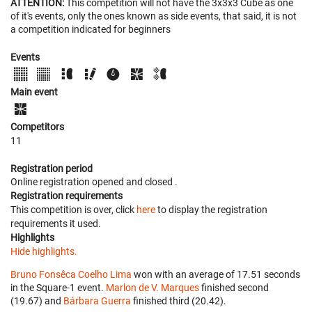
ATTENTION:
This competition will not have the 3x3x3 Cube as one
of it's events, only the ones known as side events, that said, it is not
a competition indicated for beginners
Events
Main event
Competitors
11
Registration period
Online registration opened
and closed
.
Registration requirements
This competition is over, click
here
to display the registration
requirements it used.
Highlights
Hide highlights.
Bruno Fonsêca Coelho Lima
won with an average of 17.51 seconds
in the Square-1 event.
Marlon de V. Marques
finished second
(19.67) and
Bárbara Guerra
finished third (20.42).