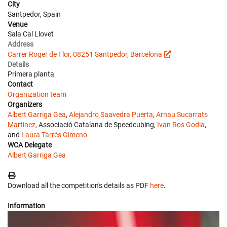
City
Santpedor, Spain
Venue
Sala Cal Llovet
Address
Carrer Roger de Flor, 08251 Santpedor, Barcelona
Details
Primera planta
Contact
Organization team
Organizers
Albert Garriga Gea
,
Alejandro Saavedra Puerta
,
Arnau Sucarrats
Martinez
, Associació Catalana de Speedcubing,
Ivan Ros Godia
,
and
Laura Tarrés Gimeno
WCA Delegate
Albert Garriga Gea
Download all the competition's details as PDF
here
.
Information