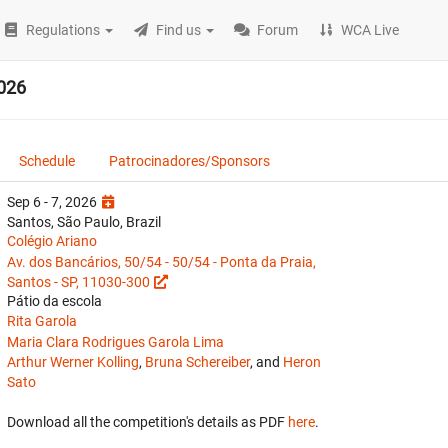
Regulations
Find us
Forum
WCA Live
026
Schedule
Patrocinadores/Sponsors
Sep 6 - 7, 2026
Santos, São Paulo, Brazil
Colégio Ariano
Av. dos Bancários, 50/54 - 50/54 - Ponta da Praia,
Santos - SP, 11030-300
Pátio da escola
Rita Garola
Maria Clara Rodrigues Garola Lima
Arthur Werner Kolling
,
Bruna Schereiber
, and
Heron
Sato
Download all the competition's details as PDF
here
.