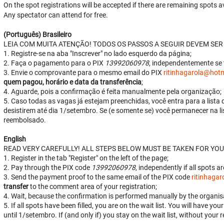
On the spot registrations will be accepted if there are remaining spots av
Any spectator can attend for free.
(Português) Brasileiro
LEIA COM MUITA ATENÇÃO! TODOS OS PASSOS A SEGUIR DEVEM SER
1. Registre-se na aba "Inscrever" no lado esquerdo da página;
2. Faça o pagamento para o PIX
13992060978
, independentemente se 
3. Envie o comprovante para o mesmo email do PIX
ritinhagarola@hot
quem pagou, horário e data da transferência
;
4. Aguarde, pois a confirmação é feita manualmente pela organização;
5. Caso todas as vagas já estejam preenchidas, você entra para a lista 
desistirem até dia 1/setembro. Se (e somente se) você permanecer na li
reembolsado.
English
READ VERY CAREFULLY! ALL STEPS BELOW MUST BE TAKEN FOR YOU
1. Register in the tab "Register" on the left of the page;
2. Pay through the PIX code
13992060978
, independently if all spots ar
3. Send the payment proof to the same email of the PIX code
ritinhaga
transfer
to the comment area of your registration;
4. Wait, because the confirmation is performed manually by the organis
5. If all spots have been filled, you are on the wait list. You will have yo
until 1/setembro. If (and only if) you stay on the wait list, without your