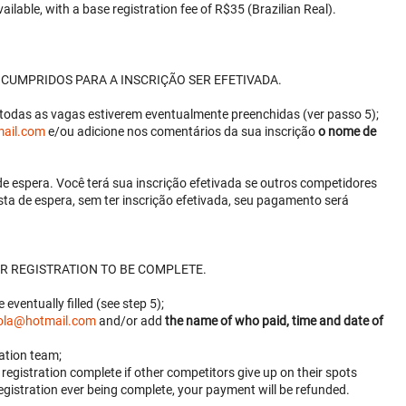
ailable, with a base registration fee of R$35 (Brazilian Real).
 CUMPRIDOS PARA A INSCRIÇÃO SER EFETIVADA.
todas as vagas estiverem eventualmente preenchidas (ver passo 5);
mail.com
e/ou adicione nos comentários da sua inscrição
o nome de
de espera. Você terá sua inscrição efetivada se outros competidores
sta de espera, sem ter inscrição efetivada, seu pagamento será
R REGISTRATION TO BE COMPLETE.
e eventually filled (see step 5);
rola@hotmail.com
and/or add
the name of who paid, time and date of
ation team;
ur registration complete if other competitors give up on their spots
 registration ever being complete, your payment will be refunded.