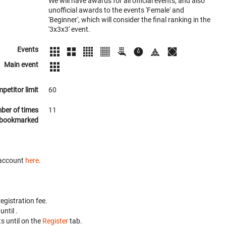
We will have awards for all official events, and also
unofficial awards to the events 'Female' and
'Beginner', which will consider the final ranking in the
'3x3x3' event.
Events
Main event
petitor limit
60
ber of times
11
bookmarked
A account
here
.
egistration fee.
 until
.
s until
on the
Register
tab.