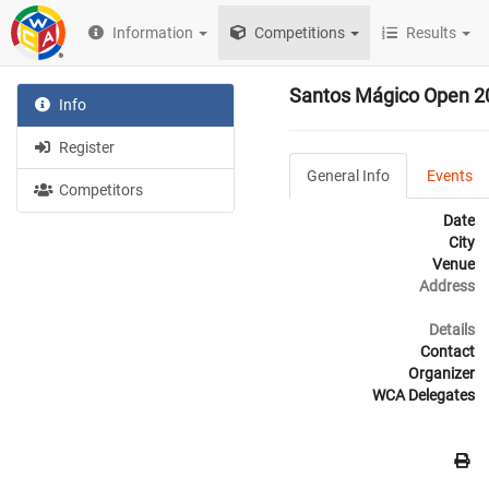
Information
Competitions
Results
Santos Mágico Open 2
Info
Register
General Info
Events
Competitors
Date
City
Venue
Address
Details
Contact
Organizer
WCA Delegates