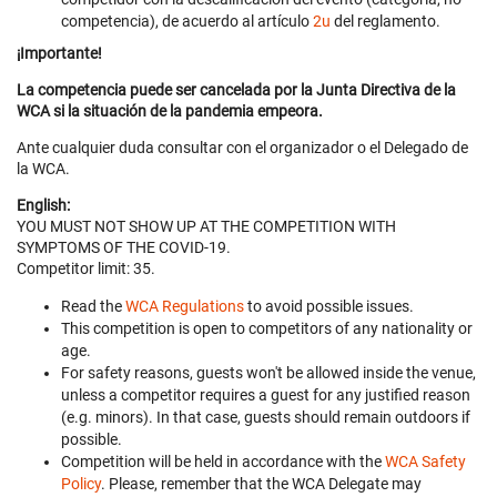
competencia), de acuerdo al artículo
2u
del reglamento.
¡Importante!
La competencia puede ser cancelada por la Junta Directiva de la
WCA si la situación de la pandemia empeora.
Ante cualquier duda consultar con el organizador o el Delegado de
la WCA.
English:
YOU MUST NOT SHOW UP AT THE COMPETITION WITH
SYMPTOMS OF THE COVID-19.
Competitor limit: 35.
Read the
WCA Regulations
to avoid possible issues.
This competition is open to competitors of any nationality or
age.
For safety reasons, guests won't be allowed inside the venue,
unless a competitor requires a guest for any justified reason
(e.g. minors). In that case, guests should remain outdoors if
possible.
Competition will be held in accordance with the
WCA Safety
Policy
. Please, remember that the WCA Delegate may