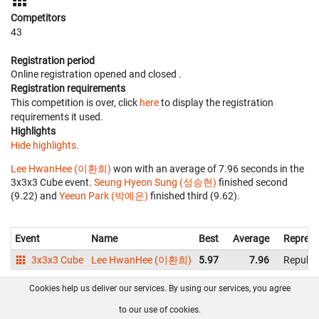
Competitors
43
Registration period
Online registration opened
and closed
.
Registration requirements
This competition is over, click
here
to display the registration
requirements it used.
Highlights
Hide highlights.
Lee HwanHee (이환희)
won with an average of 7.96 seconds in the
3x3x3 Cube event.
Seung Hyeon Sung (성승현)
finished second
(9.22) and
Yeeun Park (박예은)
finished third (9.62).
Event
Name
Best
Average
Represe
3x3x3 Cube
Lee HwanHee (이환희)
5.97
7.96
Republi
Cookies help us deliver our services. By using our services, you agree
About us
FAQ
Contact
GitHub
Privacy
to our use of cookies.