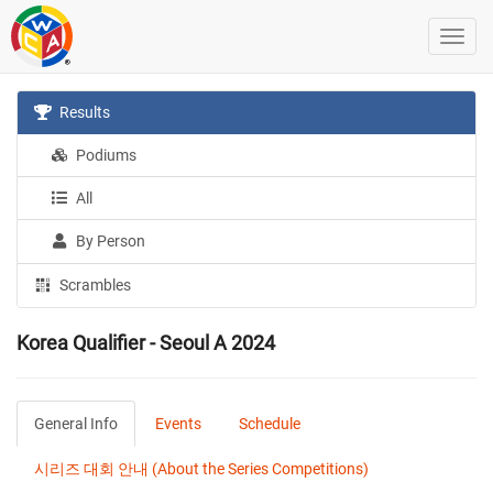
Results
Podiums
All
By Person
Scrambles
Korea Qualifier - Seoul A 2024
General Info
Events
Schedule
시리즈 대회 안내 (About the Series Competitions)