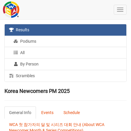
Results
Podiums
All
By Person
Scrambles
Korea Newcomers PM 2025
General Info
Events
Schedule
WCA 첫 참가자의 달 및 시리즈 대회 안내 (About WCA
Newcomer Month & Series Competitions)