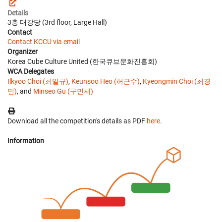
Details
3층 대강당 (3rd floor, Large Hall)
Contact
Contact KCCU via email
Organizer
Korea Cube Culture United (한국큐브문화진흥회)
WCA Delegates
Ilkyoo Choi (최일규)
,
Keunsoo Heo (허근수)
,
Kyeongmin Choi (최경
민)
, and
Minseo Gu (구민서)
Download all the competition's details as PDF
here
.
Information