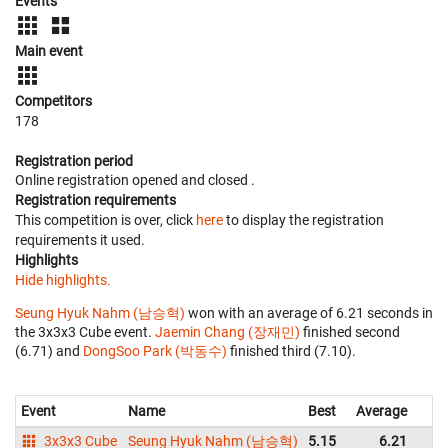
Events
Main event
Competitors
178
Registration period
Online registration opened
and closed
.
Registration requirements
This competition is over, click
here
to display the registration
requirements it used.
Highlights
Hide highlights.
Seung Hyuk Nahm (남승혁)
won with an average of 6.21 seconds in
the 3x3x3 Cube event.
Jaemin Chang (장재민)
finished second
(6.71) and
DongSoo Park (박동수)
finished third (7.10).
Event
Name
Best
Average
3x3x3 Cube
Seung Hyuk Nahm (남승혁)
5.15
6.21