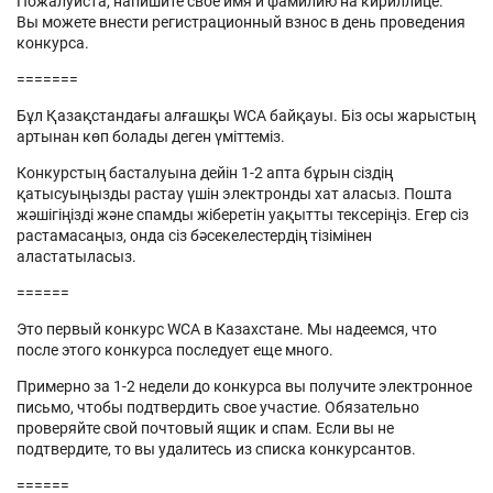
Пожалуйста, напишите свое имя и фамилию на кириллице.
Вы можете внести регистрационный взнос в день проведения
конкурса.
=======
Бұл Қазақстандағы алғашқы WCA байқауы. Біз осы жарыстың
артынан көп болады деген үміттеміз.
Конкурстың басталуына дейін 1-2 апта бұрын сіздің
қатысуыңызды растау үшін электронды хат аласыз. Пошта
жәшігіңізді және спамды жіберетін уақытты тексеріңіз. Егер сіз
растамасаңыз, онда сіз бәсекелестердің тізімінен
аластатыласыз.
======
Это первый конкурс WCA в Казахстане. Мы надеемся, что
после этого конкурса последует еще много.
Примерно за 1-2 недели до конкурса вы получите электронное
письмо, чтобы подтвердить свое участие. Обязательно
проверяйте свой почтовый ящик и спам. Если вы не
подтвердите, то вы удалитесь из списка конкурсантов.
======