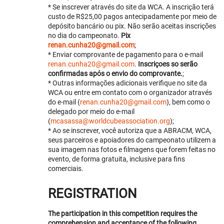
* Se inscrever através do site da WCA. A inscrição terá
custo de R$25,00 pagos antecipadamente por meio de
depósito bancário ou pix. Não serão aceitas inscrições
no dia do campeonato.
Pix
renan.cunha20@gmail.com
;
* Enviar comprovante de pagamento para o e-mail
renan.cunha20@gmail.com
.
Inscriçoes so serão
confirmadas após o envio do comprovante.
;
* Outras informações adicionais verifique no site da
WCA ou entre em contato com o organizador através
do e-mail (
renan.cunha20@gmail.com
), bem como o
delegado por meio do e-mail
(
mcasassa@worldcubeassociation.org
);
* Ao se inscrever, você autoriza que a ABRACM, WCA,
seus parceiros e apoiadores do campeonato utilizem a
sua imagem nas fotos e filmagens que forem feitas no
evento, de forma gratuita, inclusive para fins
comerciais.
REGISTRATION
The participation in this competition requires the
comprehension and acceptance of the following