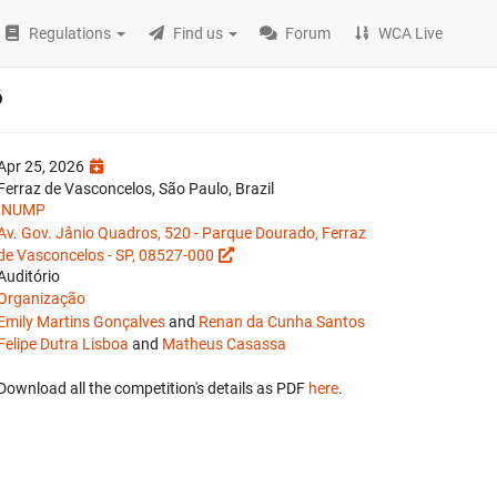
Regulations
Find us
Forum
WCA Live
6
Apr 25, 2026
Ferraz de Vasconcelos, São Paulo, Brazil
INUMP
Av. Gov. Jânio Quadros, 520 - Parque Dourado, Ferraz
de Vasconcelos - SP, 08527-000
Auditório
Organização
Emily Martins Gonçalves
and
Renan da Cunha Santos
Felipe Dutra Lisboa
and
Matheus Casassa
Download all the competition's details as PDF
here
.