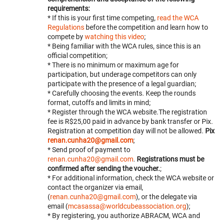
requirements:
* If this is your first time competing,
read the WCA
Regulations
before the competition and learn how to
compete by
watching this video
;
* Being familiar with the WCA rules, since this is an
official competition;
* There is no minimum or maximum age for
participation, but underage competitors can only
participate with the presence of a legal guardian;
* Carefully choosing the events. Keep the rounds
format, cutoffs and limits in mind;
* Register through the WCA website.The registration
fee is R$25,00 paid in advance by bank transfer or Pix.
Registration at competition day will not be allowed.
Pix
renan.cunha20@gmail.com
;
* Send proof of payment to
renan.cunha20@gmail.com
.
Registrations must be
confirmed after sending the voucher.
;
* For additional information, check the WCA website or
contact the organizer via email,
(
renan.cunha20@gmail.com
), or the delegate via
email (
mcasassa@worldcubeassociation.org
);
* By registering, you authorize ABRACM, WCA and