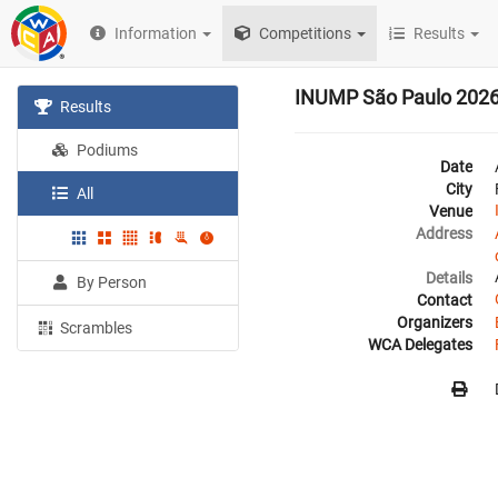
Information
Competitions
Results
INUMP São Paulo 202
Results
Podiums
Date
City
All
Venue
Address
Details
By Person
Contact
Organizers
Scrambles
WCA Delegates