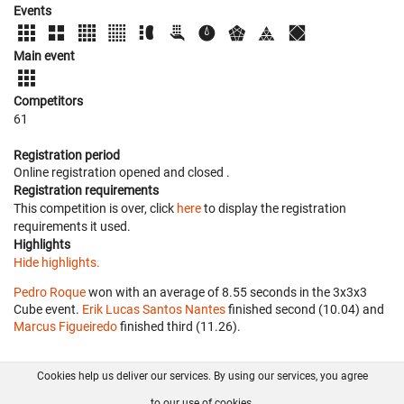
Events
Main event
Competitors
61
Registration period
Online registration opened
and closed
.
Registration requirements
This competition is over, click
here
to display the registration
requirements it used.
Highlights
Hide highlights.
Pedro Roque
won with an average of 8.55 seconds in the 3x3x3
Cube event.
Erik Lucas Santos Nantes
finished second (10.04) and
Marcus Figueiredo
finished third (11.26).
Cookies help us deliver our services. By using our services, you agree
About us
FAQ
Contact
GitHub
Privacy
to our use of cookies.