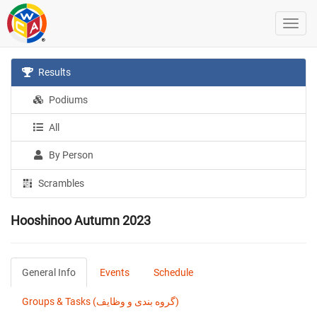
Results
Podiums
All
By Person
Scrambles
Hooshinoo Autumn 2023
General Info
Events
Schedule
Groups & Tasks (گروه بندی و وظایف)